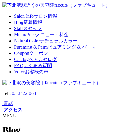
Salon Info
サロン情報
Blog
新着情報
Staff
スタッフ
Menu/Price
メニュー・料金
Natural Color
ナチュラルカラー
Pureming & Perm
ピュアミング & パーマ
Coupon
クーポン
Catalog
ヘアカタログ
FAQ
よくある質問
Voice
お客様の声
Tel :
03-3422-0631
電話
アクセス
MENU
Blog