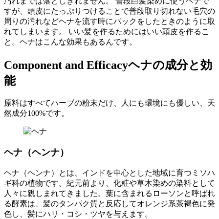
汚れまでは落としきれません。 普段白髪染めに使うヘナで
すが、頭皮にたっぷりつけることで普段取り切れない毛穴の
周りの汚れなどヘナを流す時にパックをしたときのように取
れてしまいます。 いい髪を作るためにはいい頭皮を作るこ
と。ヘナはこんな効果もあるんです。
Component and Efficacy
ヘナの成分と効
能
原料はすべてハーブの粉末だけ、人にも環境にも優しい、天
然成分100%です。
ヘナ（ヘンナ）
ヘナ（ヘンナ）とは、インドを中心とした地域に育つミソハ
ギ科の植物です。紀元前より、化粧や草木染めの染料として
人々に親しまれてきました。葉に含まれるローソンと呼ばれ
る酵素は、髪のタンパク質と反応してオレンジ系茶褐色に発
色し、髪にハリ・コシ・ツヤを与えます。