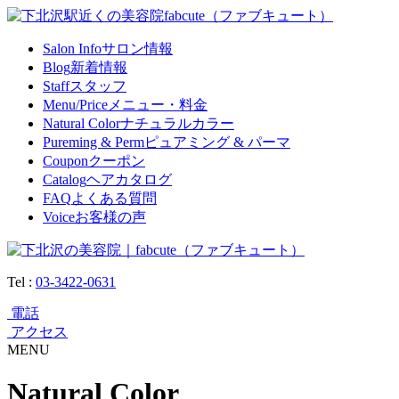
Salon Info
サロン情報
Blog
新着情報
Staff
スタッフ
Menu/Price
メニュー・料金
Natural Color
ナチュラルカラー
Pureming & Perm
ピュアミング & パーマ
Coupon
クーポン
Catalog
ヘアカタログ
FAQ
よくある質問
Voice
お客様の声
Tel :
03-3422-0631
電話
アクセス
MENU
Natural Color