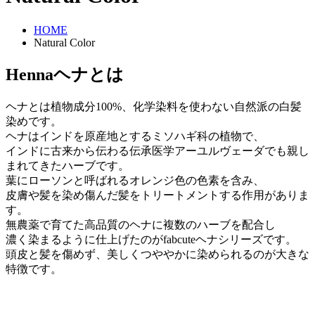
HOME
Natural Color
Henna
ヘナとは
ヘナとは植物成分100%、化学染料を使わない自然派の白髪
染めです。
ヘナはインドを原産地とするミソハギ科の植物で、
インドに古来から伝わる伝承医学アーユルヴェーダでも親し
まれてきたハーブです。
葉にローソンと呼ばれるオレンジ色の色素を含み、
皮膚や髪を染め傷んだ髪をトリートメントする作用がありま
す。
無農薬で育てた高品質のヘナに複数のハーブを配合し
濃く染まるように仕上げたのがfabcuteヘナシリーズです。
頭皮と髪を傷めず、美しくつややかに染められるのが大きな
特徴です。