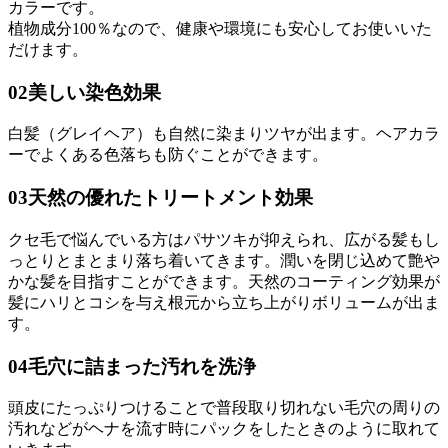
カラーです。
植物成分100％なので、健康や環境にも安心してお使いいた
だけます。
02
美しい染色効果
白髪（グレイヘア）も自然に染まりツヤが出ます。ヘアカラ
ーでよくある色落ちも防ぐことができます。
03
天然の優れたトリートメント効果
クセ毛で悩んでいる方はパサツキが抑えられ、広がる髪もし
っとりとまとまり落ち着いてきます。潤いを閉じ込めて艶や
かな髪を目指すことができます。天然のコーティング効果が
髪にハリとコシを与え根元から立ち上がりボリュームが出ま
す。
04
毛穴に詰まった汚れを洗浄
頭皮にたっぷりつけることで普段取り切れない毛穴の周りの
汚れなどがヘナを流す時にパックをしたときのように取れて