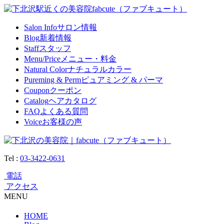
Salon Info
サロン情報
Blog
新着情報
Staff
スタッフ
Menu/Price
メニュー・料金
Natural Color
ナチュラルカラー
Pureming & Perm
ピュアミング & パーマ
Coupon
クーポン
Catalog
ヘアカタログ
FAQ
よくある質問
Voice
お客様の声
Tel :
03-3422-0631
電話
アクセス
MENU
HOME