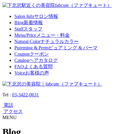
Salon Info
サロン情報
Blog
新着情報
Staff
スタッフ
Menu/Price
メニュー・料金
Natural Color
ナチュラルカラー
Pureming & Perm
ピュアミング & パーマ
Coupon
クーポン
Catalog
ヘアカタログ
FAQ
よくある質問
Voice
お客様の声
Tel :
03-3422-0631
電話
アクセス
MENU
Blog