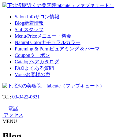
Salon Info
サロン情報
Blog
新着情報
Staff
スタッフ
Menu/Price
メニュー・料金
Natural Color
ナチュラルカラー
Pureming & Perm
ピュアミング & パーマ
Coupon
クーポン
Catalog
ヘアカタログ
FAQ
よくある質問
Voice
お客様の声
Tel :
03-3422-0631
電話
アクセス
MENU
Blog