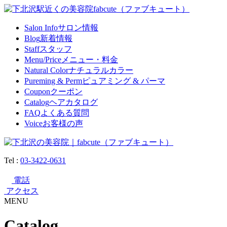
Salon Info
サロン情報
Blog
新着情報
Staff
スタッフ
Menu/Price
メニュー・料金
Natural Color
ナチュラルカラー
Pureming & Perm
ピュアミング & パーマ
Coupon
クーポン
Catalog
ヘアカタログ
FAQ
よくある質問
Voice
お客様の声
Tel :
03-3422-0631
電話
アクセス
MENU
Catalog